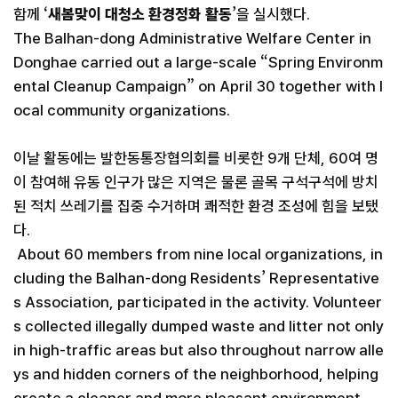
함께 ‘
새봄맞이 대청소 환경정화 활동
’을 실시했다.
The Balhan-dong Administrative Welfare Center in
Donghae carried out a large-scale “Spring Environm
ental Cleanup Campaign” on April 30 together with l
ocal community organizations.
이날 활동에는 발한동통장협의회를 비롯한 9개 단체, 60여 명
이 참여해 유동 인구가 많은 지역은 물론 골목 구석구석에 방치
된 적치 쓰레기를 집중 수거하며 쾌적한 환경 조성에 힘을 보탰
다.
About 60 members from nine local organizations, in
cluding the Balhan-dong Residents’ Representative
s Association, participated in the activity. Volunteer
s collected illegally dumped waste and litter not only
in high-traffic areas but also throughout narrow alle
ys and hidden corners of the neighborhood, helping
create a cleaner and more pleasant environment.