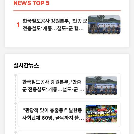
NEWS
TOP 5
한국철도공사 강원본부, '만종 군
1
전용철도' 개통…철도-군 협력으
로 국가안보 물류체계 강화
실시간뉴스
한국철도공사 강원본부, '만종
군 전용철도' 개통…철도-군 협
력으로 국가안보 물류체계 강화
“관광객 맞이 총출동!” 발한동
사회단체 60명, 골목까지 쓸어
낸 새봄 대청소