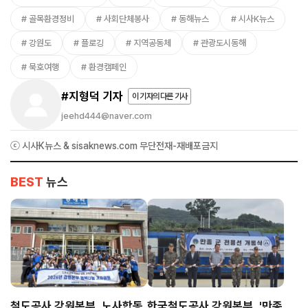
골목환경정비
사회단체봉사
동해뉴스
시사K뉴스
강원도
플로깅
지역공동체
관광도시동해
묵호여행
환경캠페인
#지형덕 기자
이 기자의 다른 기사
jeehd444@naver.com
ⓒ 시사K뉴스 & sisaknews.com 무단전재-재배포금지
BEST
뉴스
철도공사 강원본부, 노사합동
한국철도공사 강원본부, '만종