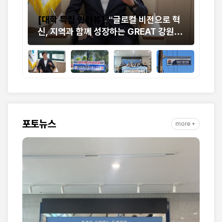
[대학 특집 인터뷰]
“글로컬 비전으로 혁
"아
요
신, 지역과 함께 성장하는 GREAT 강원도
공원
립대학교”
의 
포토뉴스
more +