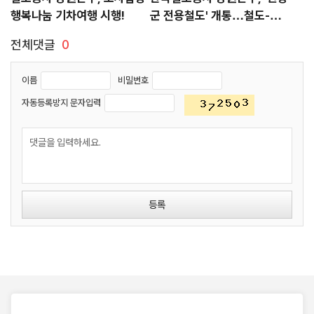
행복나눔 기차여행 시행!
군 전용철도' 개통…철도-군
협력으로 국가안보 물류체계
전체댓글
0
강화
이름
비밀번호
자동등록방지 문자입력
등록