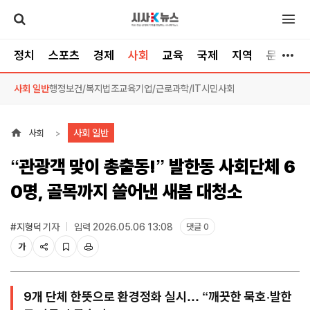
정치
스포츠
경제
사회
교육
국제
지역
문화/스
사회 일반
행정
보건/복지
법조
교육
기업/근로
과학/IT
시민사회
사회 일반
사회
“관광객 맞이 총출동!” 발한동 사회단체 6
0명, 골목까지 쓸어낸 새봄 대청소
#지형덕
기자
입력 2026.05.06 13:08
댓글 0
가
9개 단체 한뜻으로 환경정화 실시… “깨끗한 묵호·발한