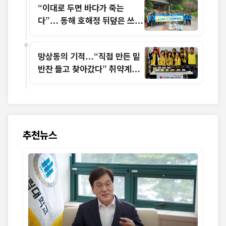
“이대로 두면 바다가 죽는
다”… 동해 호해정 뒤덮은 쓰레
기, 공단 직원 30명이 움직였다
망상동의 기적…“직접 만든 밑
반찬 들고 찾아갔다” 취약계층
30가구 울린 따뜻한 손길
추천뉴스