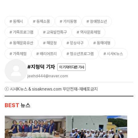
동해시
동해소풍
가치동행
장애청소년
가족프로그램
교육발전특구
역사문화체험
동해문화유산
해암정
망상사구
동해여행
가족체험
배리어프리
청소년프로그램
시사K뉴스
#지형덕 기자
이 기자의 다른 기사
jeehd444@naver.com
ⓒ 시사K뉴스 & sisaknews.com 무단전재-재배포금지
BEST
뉴스