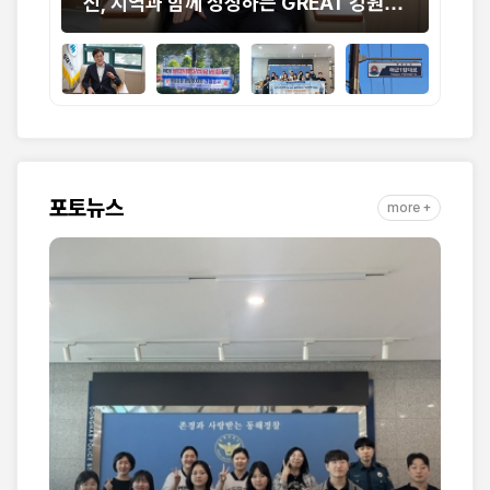
요
신, 지역과 함께 성장하는 GREAT 강원도
공원
립대학교”
의 
포토뉴스
more +