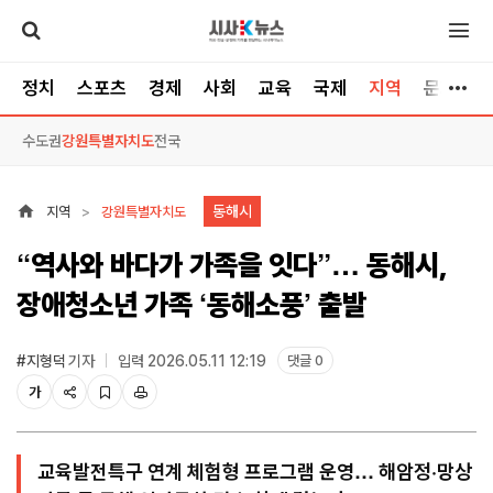
정치
스포츠
경제
사회
교육
국제
지역
문화/스
수도권
강원특별자치도
전국
동해시
지역
강원특별자치도
“역사와 바다가 가족을 잇다”… 동해시,
장애청소년 가족 ‘동해소풍’ 출발
#지형덕
기자
입력 2026.05.11 12:19
댓글 0
가
교육발전특구 연계 체험형 프로그램 운영… 해암정·망상