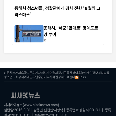
동해시 청소년들, 경찰관에게 감사 전한 ‘8월의 크
리스마스’
동해시, ‘해군1함대로’ 명예도로
명 부여
신문사소개
제휴광고문의
기사제보
간편결제
정기구독신청
이용약관
개인정보처리방침
RSS
청소년보호정책
이메일무단수집거부
저작권정책
고객센터
시사케이뉴스(www.sisaknews.com) |
설립일:2015.3.31 | 발행인,편집인:지형덕 | 등록번호:강원.아00191 ㅣ 등록
일자:2015.03.31 ㅣ 등록발행일:2015.3.31