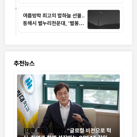
발굴까지 함께한다
여름방학 최고의 밤하늘 선물..
동해시 별누리천문대, ‘별똥별
멍’ 운영
추천뉴스
[대학 특집 인터뷰]
“글로컬 비전으로 혁
"아