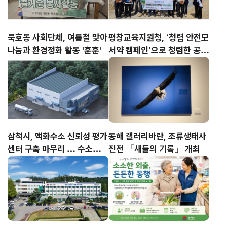
묵호동 사회단체, 여름철 맞아
평창교육지원청, ‘청렴 안전모
나눔과 환경정화 활동 '훈훈'
서약 캠페인’으로 청렴한 공사
문화 조성
삼척시, 액화수소 신뢰성 평가
동해 갤러리바란, 조류생태사
센터 구축 마무리 … 수소기업
진전 「새들의 기록」 개최
유치 핵심 기반 마련