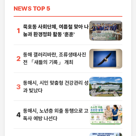
NEWS
TOP 5
묵호동 사회단체, 여름철 맞아 나
1
눔과 환경정화 활동 '훈훈'
동해 갤러리바란, 조류생태사진
2
전 「새들의 기록」 개최
동해시, 시민 맞춤형 건강관리 성
3
과 빛났다
동해시, 노년층 외출 동행으로 고
4
독사 예방 나선다