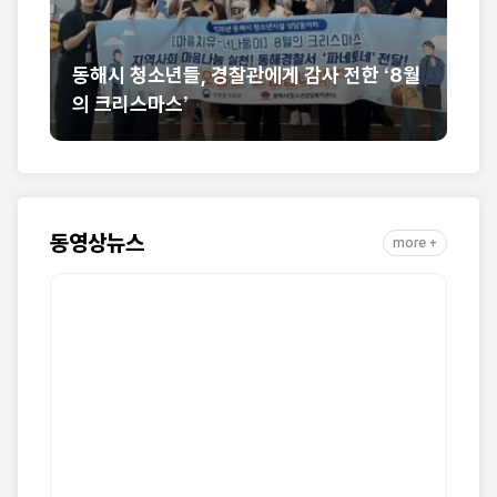
리
동해시 청소년들, 경찰관에게 감사 전한 ‘8월
의 크리스마스’
동
동영상뉴스
more +