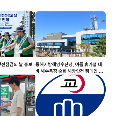
 안전점검의 날 홍보
동해지방해양수산청, 여름 휴가철 대
비 해수욕장 순회 해양안전 캠페인 실
시