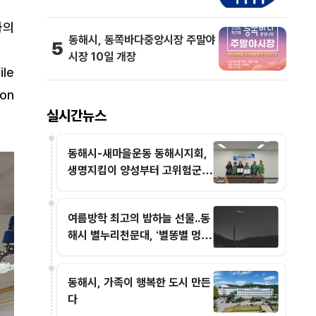
과의
동해시, 동쪽바다중앙시장 주말야
5
시장 10일 개장
ile
ion
실시간뉴스
동해시-새마을운동 동해시지회,
생명지킴이 양성부터 고위험군
발굴까지 함께한다
여름방학 최고의 밤하늘 선물..동
해시 별누리천문대, ‘별똥별 멍’
운영
동해시, 가족이 행복한 도시 만든
다