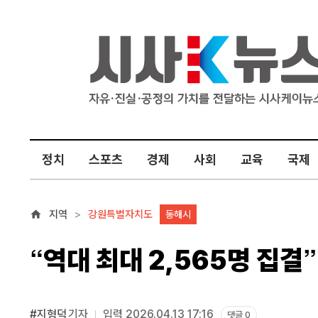
정치
스포츠
경제
사회
교육
국제
지역
강원특별자치도
동해시
“역대 최대 2,565명 집결
#지형덕
기자
입력 2026.04.13 17:16
댓글 0