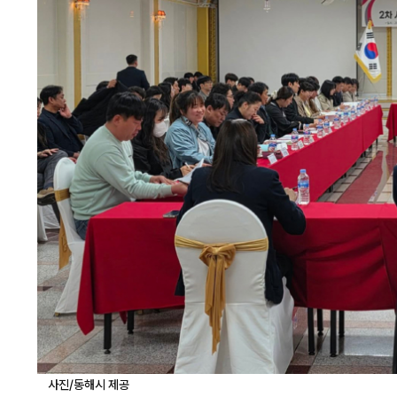
동해시, 해군 
동 대민진료 
사진/동해시 제공