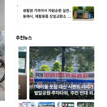
생활권 가까이서 자원순환 실천..
동해시, 재활용품 상설교환소 3
곳으로 확대
추천뉴스
비전으
"아이들 웃음 대신 시멘트 더미가…"
동
 GRE
벌말공원 주차타워, 주민 반대 외면
명
한 춘천시의 '불통 행정'
지