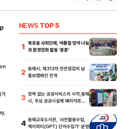
NEWS
TOP 5
Sp
묵호동 사회단체, 여름철 맞아 나눔
1
과 환경정화 활동 '훈훈'
 on
동해시, 제313차 안전점검의 날
2
홍보캠페인 전개
시가
장벽 없는 공공서비스의 시작,동해
3
시, 주요 공공시설에 배리어프리
키오스크 도입
ay,
동해교육도서관, ‘사전활용수업,
4
책지피티(GPT) 단어수집가’ 운영