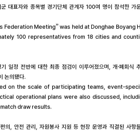
시군 대표자와 종목별 경기단체 관계자 100여 명이 참석한 가
rts Federation Meeting” was held at Donghae Boyang 
ately 100 representatives from 18 cities and count
경기 일정 전반에 대한 최종 점검이 이루어졌으며, 개·폐회식 
이 논의됐다.
ed on the scale of participating teams, event-speci
actical operational plans were also discussed, includ
match draw results.
편의, 안전 관리, 자원봉사 지원 등 현장 운영과 직결된 사항
26년 하반기 평생
동해시-새마을운동 동해시지회, 
킴이 양성부터 고위험군 발굴까지 