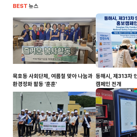
BEST
뉴스
묵호동 사회단체, 여름철 맞아 나눔과
동해시, 제313차
환경정화 활동 '훈훈'
캠페인 전개