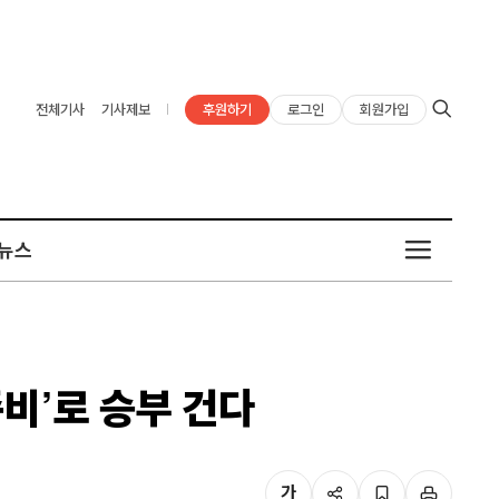
후원하기
로그인
회원가입
전체기사
기사제보
뉴스
준비’로 승부 건다
가