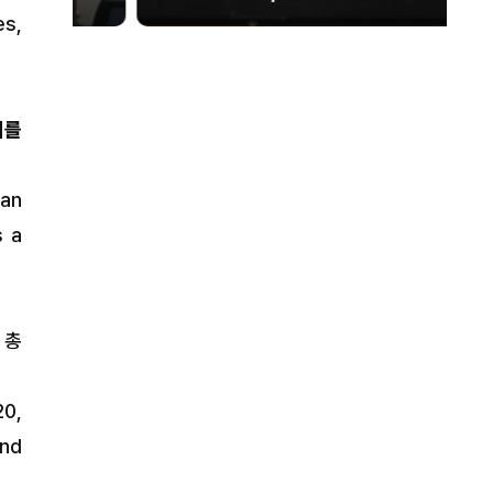
es,
회를
 an
s a
 총
20,
and