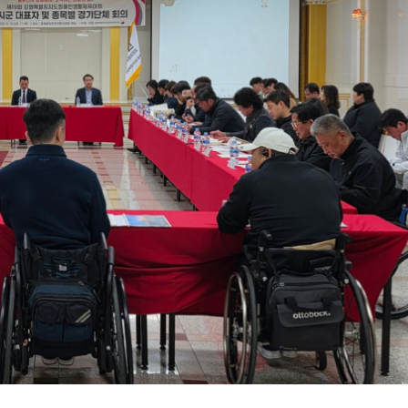
제1함대와 민·관·군 합
[대학 특집 인터뷰]
“글로컬 
실시
로 혁신, 지역과 함께 성장하는
AT 강원도립대학교”