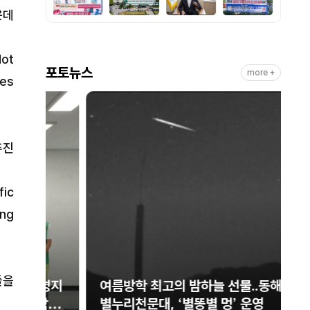
운데
Hot
포토뉴스
more +
ies
추진
fic
ing
들을
생명지
여름방학 최고의 밤하늘 선물..동해시
함께
별누리천문대, ‘별똥별 멍’ 운영