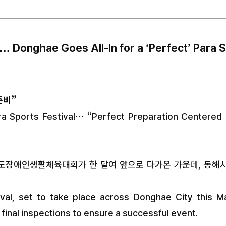
… Donghae Goes All-In for a ‘Perfect’ Para 
준비”
ra Sports Festival… “Perfect Preparation Centered
치도장애인생활체육대회가 한 달여 앞으로 다가온 가운데, 동해
al, set to take place across Donghae City this M
final inspections to ensure a successful event.